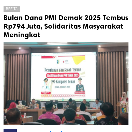
BERITA
Bulan Dana PMI Demak 2025 Tembus
Rp794 Juta, Solidaritas Masyarakat
Meningkat
k
ak cipta.