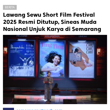
BERITA
Lawang Sewu Short Film Festival
2025 Resmi Ditutup, Sineas Muda
Nasional Unjuk Karya di Semarang
k
ak cipta.