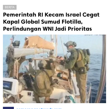
BERITA
Pemerintah RI Kecam Israel Cegat
Kapal Global Sumud Flotilla,
Perlindungan WNI Jadi Prioritas
k
ak cipta.