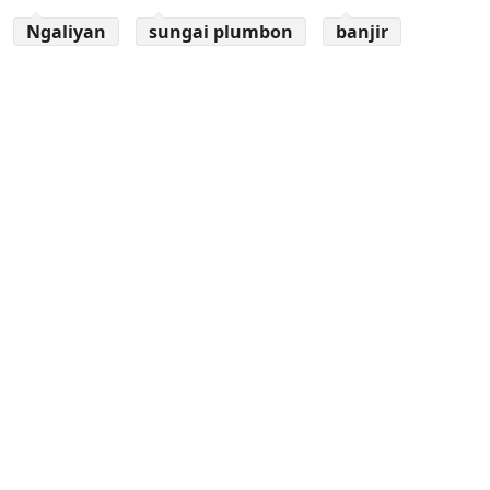
Ngaliyan
sungai plumbon
banjir