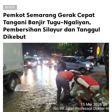
BERITA
Pemkot Semarang Gerak Cepat
Tangani Banjir Tugu-Ngaliyan,
Pembersihan Silayur dan Tanggul
Dikebut
k
ak cipta.