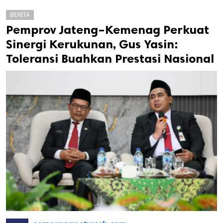
BERITA
Pemprov Jateng–Kemenag Perkuat
Sinergi Kerukunan, Gus Yasin:
Toleransi Buahkan Prestasi Nasional
k
ak cipta.