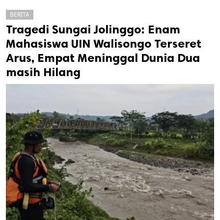
BERITA
Tragedi Sungai Jolinggo: Enam
Mahasiswa UIN Walisongo Terseret
Arus, Empat Meninggal Dunia Dua
masih Hilang
k
ak cipta.