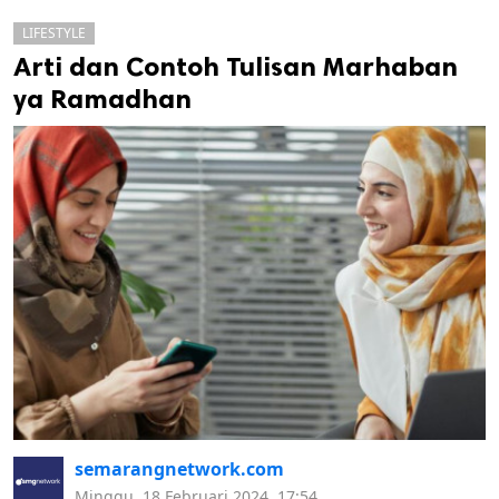
LIFESTYLE
Arti dan Contoh Tulisan Marhaban
ya Ramadhan
k
ak cipta.
semarangnetwork.com
Minggu, 18 Februari 2024, 17:54