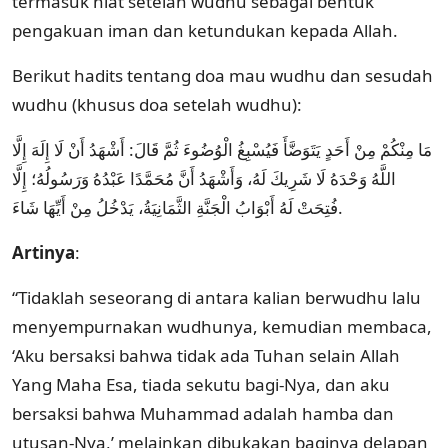
termasuk niat setelah wudhu sebagai bentuk
pengakuan iman dan ketundukan kepada Allah.
Berikut hadits tentang doa mau wudhu dan sesudah
wudhu (khusus doa setelah wudhu):
مَا مِنْكُمْ مِنْ أَحَدٍ يَتَوَضَّأَ فَيُسْبِغُ الْوُضُوءَ ثُمَّ قَالَ: أَشْهَدُ أَنْ لَا إِلَهَ إِلَّا
اللَّهُ وَحْدَهُ لَا شَرِيكَ لَهُ، وَأَشْهَدُ أَنَّ مُحَمَّدًا عَبْدُهُ وَرَسُولُهُ؛ إِلَّا
فُتِحَتْ لَهُ أَبْوَابُ الْجَنَّةِ الثَّمَانِيَةُ، يَدْخُلُ مِنْ أَيِّهَا شَاءَ.
Artinya
:
“Tidaklah seseorang di antara kalian berwudhu lalu
menyempurnakan wudhunya, kemudian membaca,
‘Aku bersaksi bahwa tidak ada Tuhan selain Allah
Yang Maha Esa, tiada sekutu bagi-Nya, dan aku
bersaksi bahwa Muhammad adalah hamba dan
utusan-Nya,’ melainkan dibukakan baginya delapan