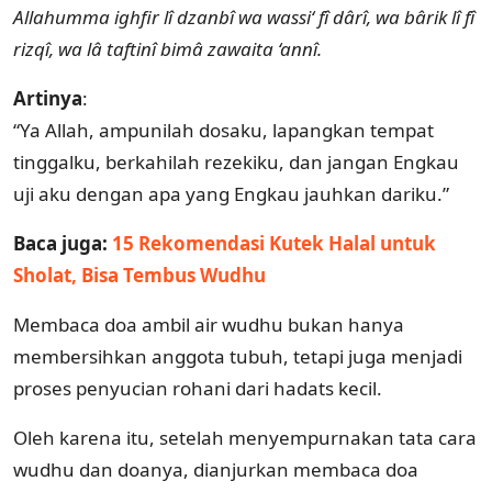
Allahumma ighfir lî dzanbî wa wassi‘ fî dârî, wa bârik lî fî
rizqî, wa lâ taftinî bimâ zawaita ‘annî.
Artinya
:
“Ya Allah, ampunilah dosaku, lapangkan tempat
tinggalku, berkahilah rezekiku, dan jangan Engkau
uji aku dengan apa yang Engkau jauhkan dariku.”
Baca juga:
15 Rekomendasi Kutek Halal untuk
Sholat, Bisa Tembus Wudhu
Membaca doa ambil air wudhu bukan hanya
membersihkan anggota tubuh, tetapi juga menjadi
proses penyucian rohani dari hadats kecil.
Oleh karena itu, setelah menyempurnakan tata cara
wudhu dan doanya, dianjurkan membaca doa