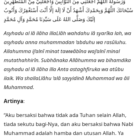
وَرَسُولُهُ اللَّهُمَّ اجْعَلْنِي مِنَ التَّوَّابِينَ وَاجْعَلْنِيْ مِنْ الْمُتَطَهِّرِينَ
سُبْحَانَكَ اللَّهُمَّ وَبِحَمْدِكَ أَشْهَدُ أَنْ لَا إلَهَ إلَّا أَنْتَ أَسْتَغْفِرُكَ وَأَتُوبُ
إلَيْكَ وَصَلَّى اللهُ عَلَى سَيِّدِنَا مُحَمَّدٍ وَآلِ مُحَمَّدٍ
Asyhadu al lâ ilâha illaLlâh wahdahu lâ syarîka lah, wa
asyhadu anna muhammadan ‘abduhu wa rasûluhu.
Allahumma ij‘alnî minat tawwâbîna waj‘alnî minal
mutathahhirîn. Subhânaka Allâhumma wa bihamdika
asyhadu al lâ ilâha illa Anta astaghfiruka wa atûbu
ilaik. Wa shallaLlâhu ‘alâ sayyidinâ Muhammad wa âli
Muhammad.
Artinya
:
“Aku bersaksi bahwa tidak ada Tuhan selain Allah,
tiada sekutu bagi-Nya, dan aku bersaksi bahwa Nabi
Muhammad adalah hamba dan utusan Allah. Ya