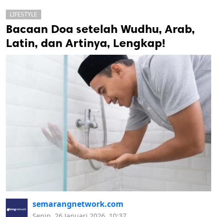
LIFESTYLE
Bacaan Doa setelah Wudhu, Arab,
Latin, dan Artinya, Lengkap!
k
ak cipta.
semarangnetwork.com
Senin, 26 Januari 2026, 10:37