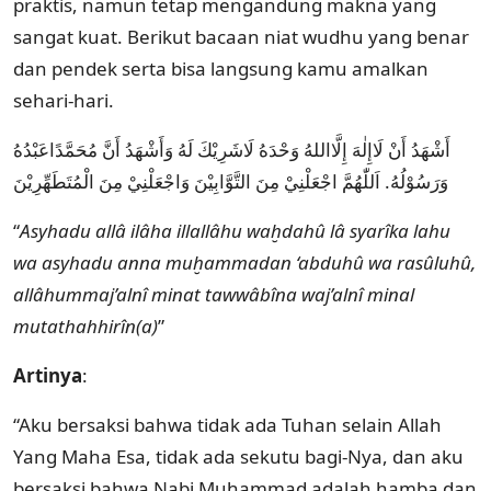
praktis, namun tetap mengandung makna yang
sangat kuat. Berikut bacaan niat wudhu yang benar
dan pendek serta bisa langsung kamu amalkan
sehari-hari.
أَشْهَدُ أَنْ لَاإِلٰهَ إِلَّااللهُ وَحْدَهُ لَاشَرِيْكَ لَهُ وَأَشْهَدُ أَنَّ مُحَمَّدًاعَبْدُهُ
وَرَسُوْلُهُ. اَللّٰهُمَّ اجْعَلْنِيْ مِنَ التَّوَّابِيْنَ وَاجْعَلْنِيْ مِنَ الْمُتَطَهِّرِيْنَ
“
Asyhadu allâ ilâha illallâhu waḫdahû lâ syarîka lahu
wa asyhadu anna muḫammadan ‘abduhû wa rasûluhû,
allâhummaj’alnî minat tawwâbîna waj’alnî minal
mutathahhirîn(a)
”
Artinya
:
“Aku bersaksi bahwa tidak ada Tuhan selain Allah
Yang Maha Esa, tidak ada sekutu bagi-Nya, dan aku
bersaksi bahwa Nabi Muhammad adalah hamba dan