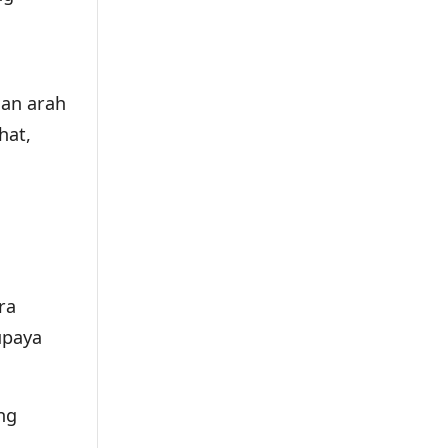
gan arah
hat,
ra
upaya
ng