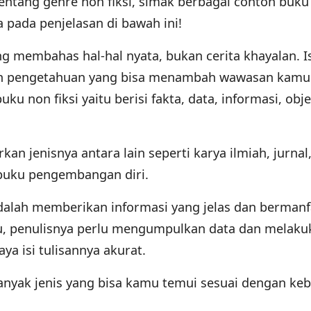
entang genre non fiksi, simak berbagai contoh buku
a pada penjelasan di bawah ini!
ng membahas hal-hal nyata, bukan cerita khayalan. I
 dan pengetahuan yang bisa menambah wawasan kamu
buku non fiksi yaitu berisi fakta, data, informasi, obje
an jenisnya antara lain seperti karya ilmiah, jurnal,
a buku pengembangan diri.
adalah memberikan informasi yang jelas dan bermanf
u, penulisnya perlu mengumpulkan data dan melaku
aya isi tulisannya akurat.
banyak jenis yang bisa kamu temui sesuai dengan ke