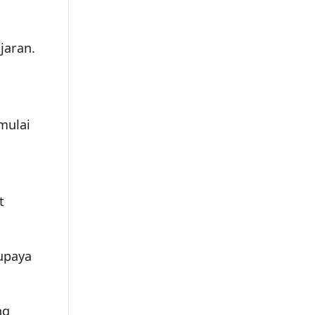
jaran.
mulai
t
upaya
ng