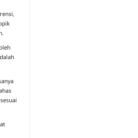
rensi,
opik
h.
oleh
adalah
sanya
ahas
 sesuai
at