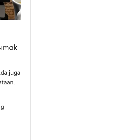
 Simak
Ada juga
ataan,
ng