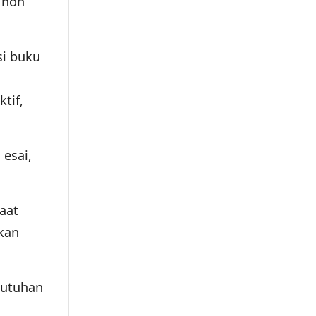
 non
si buku
ktif,
 esai,
aat
kan
butuhan