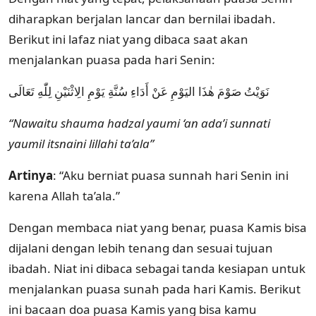
diharapkan berjalan lancar dan bernilai ibadah.
Berikut ini lafaz niat yang dibaca saat akan
menjalankan puasa pada hari Senin:
نَوَيْتُ صَوْمَ هٰذَا اليَوْمِ عَنْ أَدَاءِ سُنَّةِ يَوْمِ الِاثْنَيْنِ لِلّٰهِ تَعَالَى
“Nawaitu shauma hadzal yaumi ‘an ada’i sunnati
yaumil itsnaini lillahi ta’ala”
Artinya
: “Aku berniat puasa sunnah hari Senin ini
karena Allah ta’ala.”
Dengan membaca niat yang benar, puasa Kamis bisa
dijalani dengan lebih tenang dan sesuai tujuan
ibadah. Niat ini dibaca sebagai tanda kesiapan untuk
menjalankan puasa sunah pada hari Kamis. Berikut
ini bacaan doa puasa Kamis yang bisa kamu