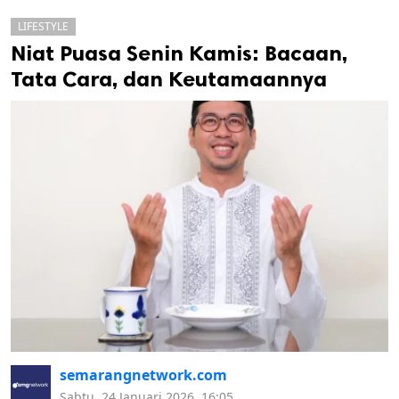
LIFESTYLE
Niat Puasa Senin Kamis: Bacaan,
Tata Cara, dan Keutamaannya
k
ak cipta.
semarangnetwork.com
Sabtu, 24 Januari 2026, 16:05