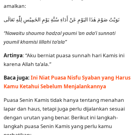
amalkan:
نَوَيْتُ صَوْمَ هٰذَا اليَوْمِ عَنْ أَدَاءِ سُنَّةِ يَوْمِ الخَمِيْسِ لِلّٰهِ تَعَالَى
“Nawaitu shauma hadzal yaumi ‘an ada’i sunnati
yaumil khamisi lillahi ta’ala”
Artinya
: “Aku berniat puasa sunnah hari Kamis ini
karena Allah ta’ala.”
Baca juga:
Ini Niat Puasa Nisfu Syaban yang Harus
Kamu Ketahui Sebelum Menjalankannya
Puasa Senin Kamis tidak hanya tentang menahan
lapar dan haus, tetapi juga perlu dijalankan sesuai
dengan urutan yang benar. Berikut ini langkah-
langkah puasa Senin Kamis yang perlu kamu
perhatikan: