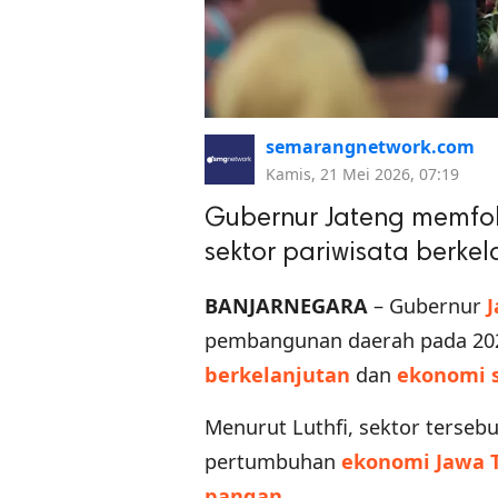
semarangnetwork.com
Kamis, 21 Mei 2026, 07:19
Gubernur Jateng memf
sektor pariwisata berke
BANJARNEGARA
– Gubernur
pembangunan daerah pada 202
berkelanjutan
dan
ekonomi 
Menurut Luthfi, sektor terseb
pertumbuhan
ekonomi Jawa 
pangan
.