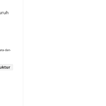
uruh
ata-dan-
ruktur