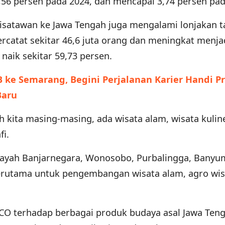
56 persen pada 2024, dan mencapai 3,74 persen pad
wisatawan ke Jawa Tengah juga mengalami lonjakan t
rcatat sekitar 46,6 juta orang dan meningkat menjad
naik sekitar 59,73 persen.
 ke Semarang, Begini Perjalanan Karier Handi Pr
Baru
 kita masing-masing, ada wisata alam, wisata kuline
fi.
wilayah Banjarnegara, Wonosobo, Purbalingga, Banyu
terutama untuk pengembangan wisata alam, agro wis
O terhadap berbagai produk budaya asal Jawa Teng