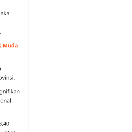
maka
.
ak Muda
m
vinsi.
gnifikan
ional
3,40