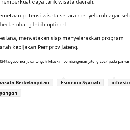
memperkuat daya tarik wisata daerah.
emetaan potensi wisata secara menyeluruh agar sel
a berkembang lebih optimal.
Desiana, menyatakan siap menyelaraskan program
rah kebijakan Pemprov Jateng.
143495/gubernur-jawa-tengah-fokuskan-pembangunan-jateng-2027-pada-pariwis
wisata Berkelanjutan
Ekonomi Syariah
infrast
pangan