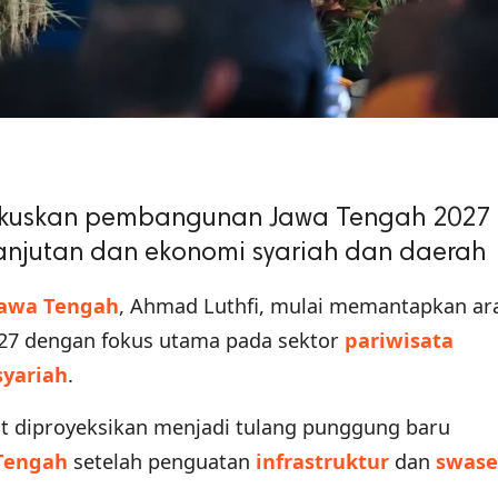
okuskan pembangunan Jawa Tengah 2027
lanjutan dan ekonomi syariah dan daerah
Jawa Tengah
, Ahmad Luthfi, mulai memantapkan ar
7 dengan fokus utama pada sektor
pariwisata
syariah
.
ut diproyeksikan menjadi tulang punggung baru
Tengah
setelah penguatan
infrastruktur
dan
swas