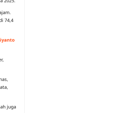
a 2025.
ajam.
i 74,4
iyanto
r,
mas,
ata,
ah juga