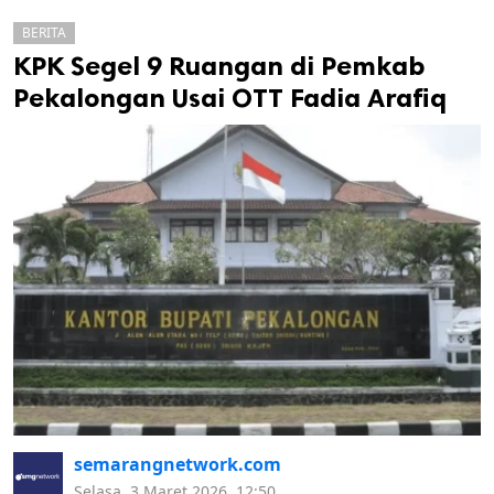
BERITA
KPK Segel 9 Ruangan di Pemkab
Pekalongan Usai OTT Fadia Arafiq
k
ak cipta.
semarangnetwork.com
Selasa, 3 Maret 2026, 12:50