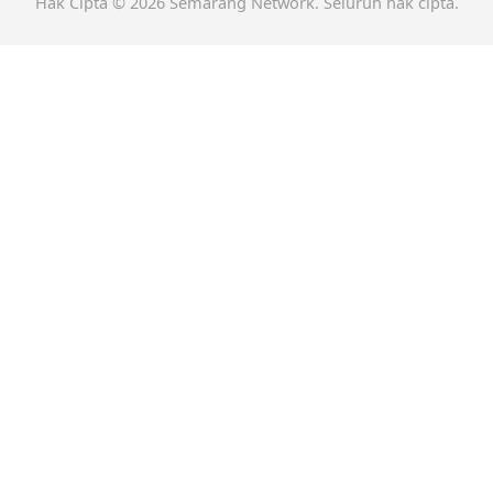
Hak Cipta © 2026 Semarang Network. Seluruh hak cipta.