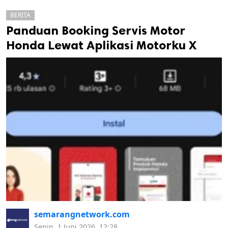
BERITA
Panduan Booking Servis Motor
Honda Lewat Aplikasi Motorku X
k
ak cipta.
semarangnetwork.com
Senin, 1 Juni 2026, 12:28