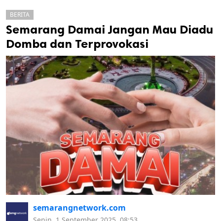
BERITA
Semarang Damai Jangan Mau Diadu
Domba dan Terprovokasi
k
ak cipta.
semarangnetwork.com
Senin, 1 September 2025, 08:53