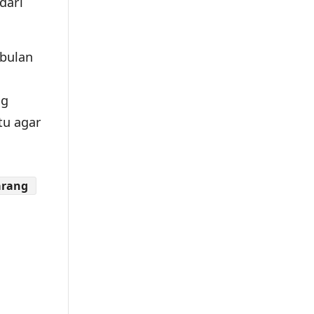
dari
 bulan
ng
tu agar
arang