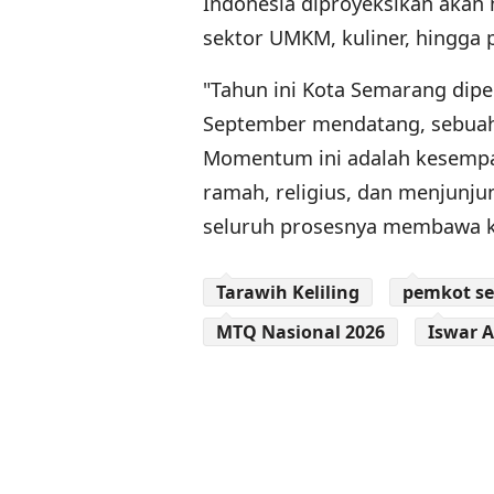
Indonesia diproyeksikan aka
sektor UMKM, kuliner, hingga p
"Tahun ini Kota Semarang dip
September mendatang, sebuah
Momentum ini adalah kesemp
ramah, religius, dan menjunju
seluruh prosesnya membawa k
Tarawih Keliling
pemkot s
MTQ Nasional 2026
Iswar 