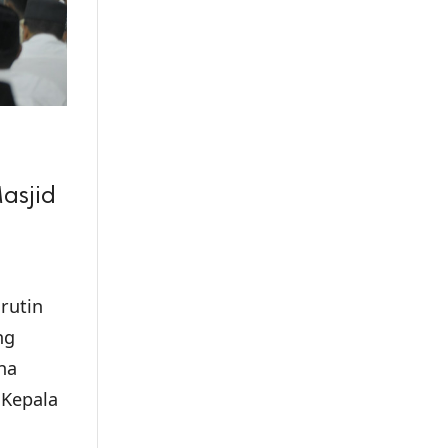
asjid
rutin
ng
na
 Kepala