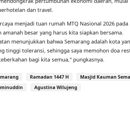
n mendongkrak pertumbuhan ekonomi daerah, mulai 
erhotelan dan travel.
ercaya menjadi tuan rumah MTQ Nasional 2026 pada
 amanah besar yang harus kita siapkan bersama.
atan menunjukkan bahwa Semarang adalah kota ya
ng tinggi toleransi, sehingga saya memohon doa res
eberkahan bagi kita semua," pungkasnya.
emarang
Ramadan 1447 H
Masjid Kauman Sem
Aminuddin
Agustina Wilujeng