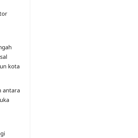
tor
engah
sal
un kota
n antara
buka
gi