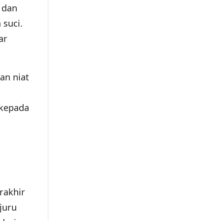
 dan
suci.
ar
an niat
 kepada
rakhir
juru