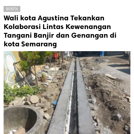
BERITA
Wali kota Agustina Tekankan
Kolaborasi Lintas Kewenangan
Tangani Banjir dan Genangan di
kota Semarang
k
ak cipta.