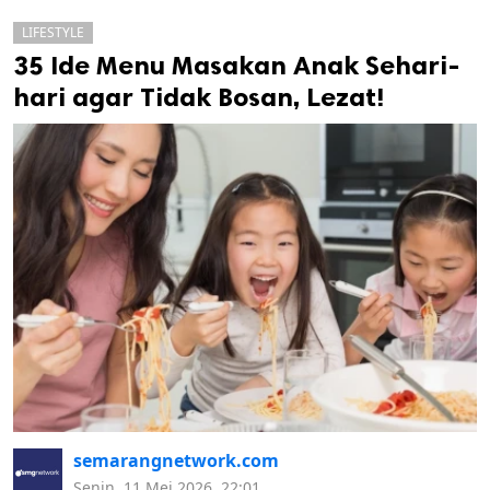
LIFESTYLE
35 Ide Menu Masakan Anak Sehari-
hari agar Tidak Bosan, Lezat!
k
ak cipta.
semarangnetwork.com
Senin, 11 Mei 2026, 22:01