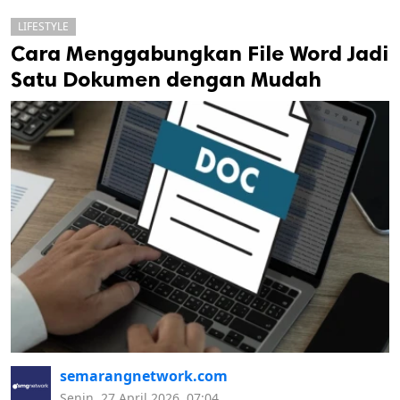
LIFESTYLE
Cara Menggabungkan File Word Jadi
Satu Dokumen dengan Mudah
k
ak cipta.
semarangnetwork.com
Senin, 27 April 2026, 07:04