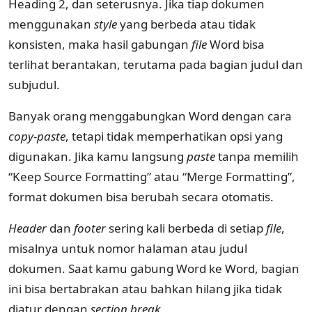
Heading 2, dan seterusnya. Jika tiap dokumen
menggunakan
style
yang berbeda atau tidak
konsisten, maka hasil gabungan
file
Word bisa
terlihat berantakan, terutama pada bagian judul dan
subjudul.
Banyak orang menggabungkan Word dengan cara
copy-paste
, tetapi tidak memperhatikan opsi yang
digunakan. Jika kamu langsung
paste
tanpa memilih
“Keep Source Formatting” atau “Merge Formatting”,
format dokumen bisa berubah secara otomatis.
Header
dan
footer
sering kali berbeda di setiap
file
,
misalnya untuk nomor halaman atau judul
dokumen. Saat kamu gabung Word ke Word, bagian
ini bisa bertabrakan atau bahkan hilang jika tidak
diatur dengan
section break
.