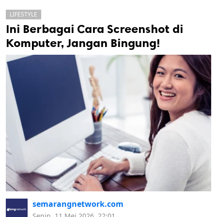
LIFESTYLE
Ini Berbagai Cara Screenshot di
Komputer, Jangan Bingung!
k
ak cipta.
semarangnetwork.com
Senin, 11 Mei 2026, 22:01