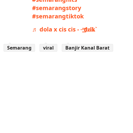
#semarangstory
#semarangtiktok
♬ dola x cis cis - ⏤͟͟͞͞𝐝𝐳𝐢𝐤`
Semarang
viral
Banjir Kanal Barat