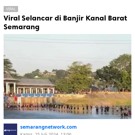
VIRAL
Viral Selancar di Banjir Kanal Barat
Semarang
k
ak cipta.
semarangnetwork.com
Kamis, 25 Juli 2024, 13:06