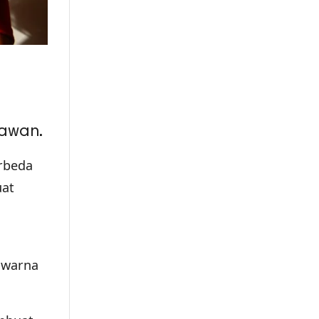
nawan.
erbeda
uat
 warna