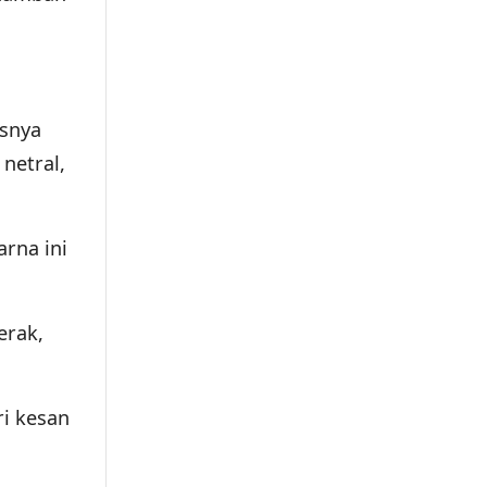
asnya
netral,
rna ini
erak,
i kesan