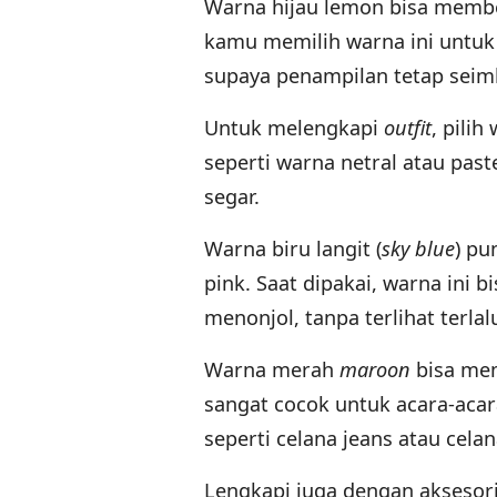
Warna hijau lemon bisa member
kamu memilih warna ini untuk
supaya penampilan tetap seim
Untuk melengkapi
outfit
, pili
seperti warna netral atau past
segar.
Warna biru langit (
sky blue
) pu
pink. Saat dipakai, warna ini
menonjol, tanpa terlihat terla
Warna merah
maroon
bisa mem
sangat cocok untuk acara-ac
seperti celana jeans atau cela
Lengkapi juga dengan akseso