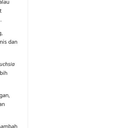
alau
t
a.
g,
nis dan
fuchsia
bih
gan,
an
enambah