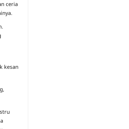
an ceria
inya.
n.
g
k kesan
g,
stru
sa