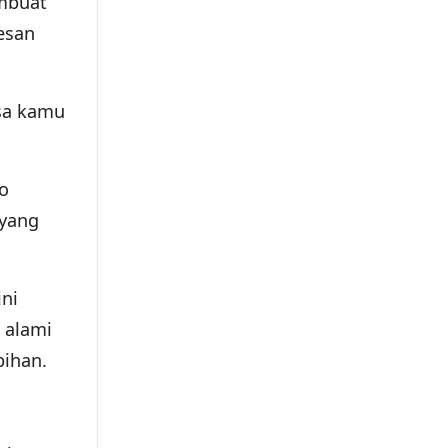
embuat
esan
isa kamu
wo
yang
ini
 alami
bihan.