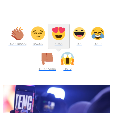
LUAR BIASA!
BAGUS
SUKA
LOL
LUCU
TIDAK SUKA
OMG!