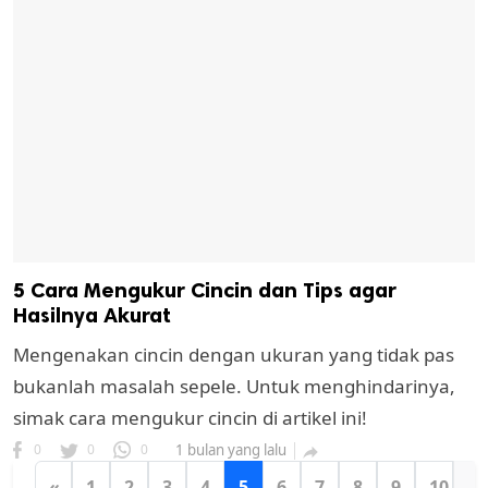
5 Cara Mengukur Cincin dan Tips agar
Hasilnya Akurat
Mengenakan cincin dengan ukuran yang tidak pas
bukanlah masalah sepele. Untuk menghindarinya,
simak cara mengukur cincin di artikel ini!
0
0
0
1 bulan yang lalu

«
1
2
3
4
5
6
7
8
9
10
...