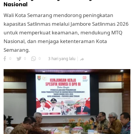
Nasional
Wali Kota Semarang mendorong peningkatan
kapasitas Satlinmas melalui Jambore Satlinmas 2026
untuk memperkuat keamanan, mendukung MTQ
Nasional, dan menjaga ketenteraman Kota
Semarang.
0
0
0
3 hari yang lalu

k
ak cipta.