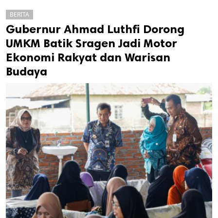
BERITA
Gubernur Ahmad Luthfi Dorong
UMKM Batik Sragen Jadi Motor
Ekonomi Rakyat dan Warisan
Budaya
k
ak cipta.