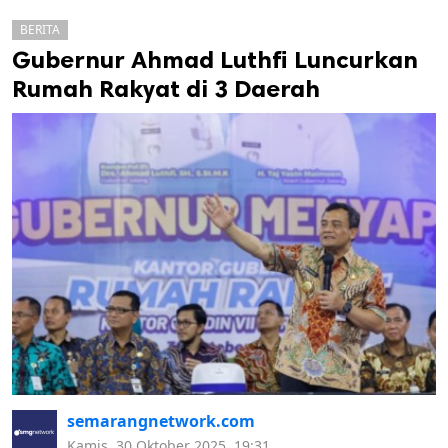
BERITA
Gubernur Ahmad Luthfi Luncurkan
Rumah Rakyat di 3 Daerah
k
ak cipta.
semarangnetwork.com
Kamis, 30 Oktober 2025, 19:31