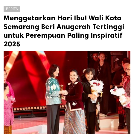
BERITA
Menggetarkan Hari Ibu! Wali Kota
Semarang Beri Anugerah Tertinggi
untuk Perempuan Paling Inspiratif
2025
k
ak cipta.