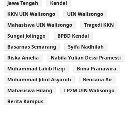
Jawa Tengah
Kendal
KKN UIN Walisongo
UIN Walisongo
Mahasiswa UIN Walisongo
Tragedi KKN
Sungai Jolinggo
BPBD Kendal
Basarnas Semarang
Syifa Nadhilah
Riska Amelia
Nabila Yulian Dessi Pramesti
Muhammad Labib Rizqi
Bima Pranawira
Muhammad Jibril Asyarofi
Bencana Air
Mahasiswa Hilang
LP2M UIN Walisongo
Berita Kampus