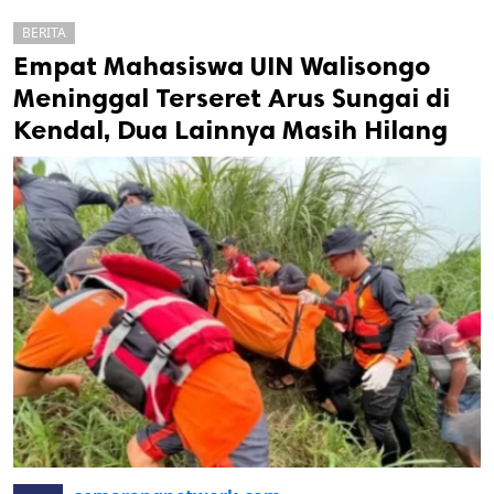
BERITA
Empat Mahasiswa UIN Walisongo
Meninggal Terseret Arus Sungai di
Kendal, Dua Lainnya Masih Hilang
k
ak cipta.