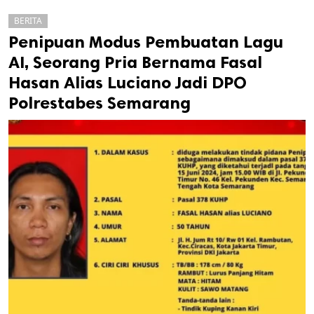
BERITA
Penipuan Modus Pembuatan Lagu
AI, Seorang Pria Bernama Fasal
Hasan Alias Luciano Jadi DPO
Polrestabes Semarang
k
ak cipta.